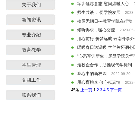
军训锤炼意志 慰问温暖人心
关于我们
师生共谈， 促学院发展
2023-
新闻资讯
校园无烟日---教育学院在行动
倾听诉求，暖心交流
2023-05
专业介绍
用心前行 筑梦远航 云南外事
暖暖春日送温暖 丝丝关怀润心
教育教学
“心系军训新生，尽显学院关怀
学生管理
走校企合作，助推现代学徒制
我心中的新校园
2022-09-20
党团工作
用心育桃李 倾心献真情
2022-
45条
上一页
1
2
3
4
5
下一页
联系我们