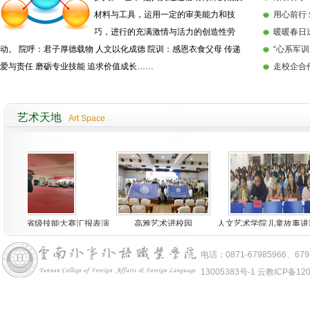
材料与工具，运用一定的审美能力和技
用心前行 
巧，进行的充满激情与活力的创造性劳
暖暖春日
动。 院呼：君子厚德载物 人文以化成德 院训：感恩衣食父母 传递
“心系军训
爱与责任 磨砺专业技能 追求价值成长……
走校企合
艺术天地
Art Space
021年省级技能大赛汇报表演
高雅艺术进校园
人文艺术学院儿童故事讲演
电话：0871-67985966、6
13005383号-1 云教ICP备12