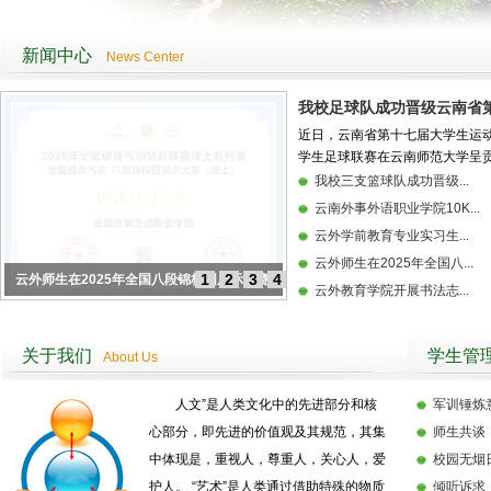
新闻中心
News Center
我校足球队成功晋级云南省第
近日，云南省第十七届大学生运动
学生足球联赛在云南师范大学呈贡校
我校三支篮球队成功晋级...
云南外事外语职业学院10K...
云外学前教育专业实习生...
云外师生在2025年全国八...
1
2
3
4
5
云外师生在2025年全国八段锦校园展示大赛中
云外教育学院开展书法志...
斩获团体金奖
关于我们
学生管
About Us
人文”是人类文化中的先进部分和核
军训锤炼
心部分，即先进的价值观及其规范，其集
师生共谈
中体现是，重视人，尊重人，关心人，爱
校园无烟日
护人。 “艺术”是人类通过借助特殊的物质
倾听诉求